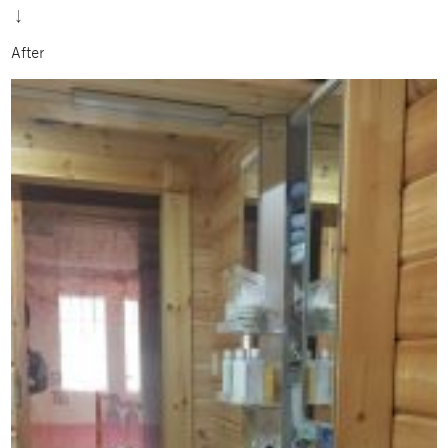
↓
After