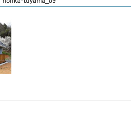
honka-tuyama_09